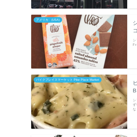
アメリカ (USA)
シ
シ
F
パイクプレイスマーケット Pike Place Market
B
シ
ず
な