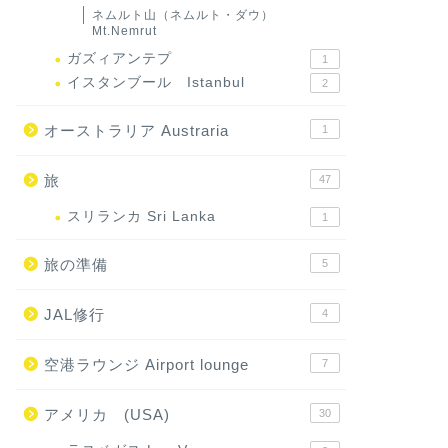
ネムルト山（ネムルト・ダウ）
Mt.Nemrut
ガズィアンテプ
1
イスタンブール Istanbul
2
オーストラリア Austraria
1
旅
47
スリランカ Sri Lanka
1
旅の準備
5
JAL修行
4
空港ラウンジ Airport lounge
7
アメリカ (USA)
30