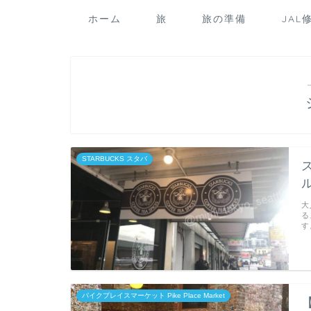
ホーム
旅
旅の準備
JAL
STARBUCKS スタバ
大
る
す
パイクプレイスマーケット Pike Place Market