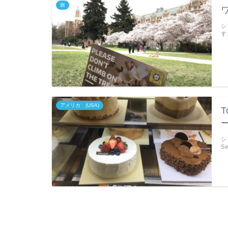
旅
ワ
シ
す
アメリカ (USA)
シ
S