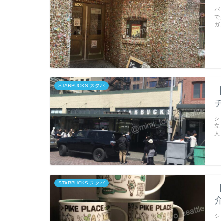
パ
で
ガ
STARBUCKS スタバ
シ
立
人
STARBUCKS スタバ
シ