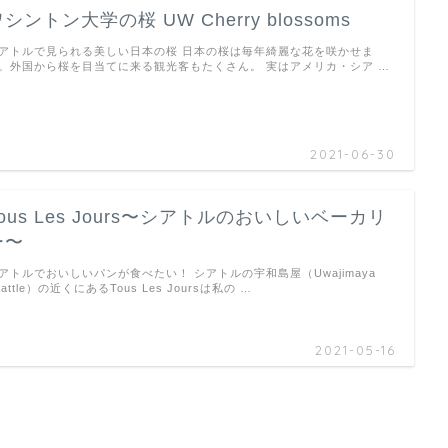
シントン大学の桜 UW Cherry blossoms
アトルで見られる美しい日本の桜 日本の桜は毎年綺麗な花を咲かせま
。外国から桜を目当てに来る観光客もたくさん。 実はアメリカ・シア …
2021-06-30
Tous Les Jours〜シアトルのおいしいベーカリ
ー〜
アトルでおいしいパンが食べたい！ シアトルの宇和島屋（Uwajimaya
eattle）の近くにあるTous Les Joursは私の …
2021-05-16