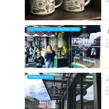
の
パイクプレイスマーケット Pike Place Market
シ
の
の
STARBUCKS スタバ
シ
ス
号
が