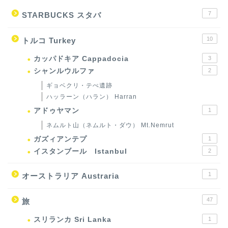
7
STARBUCKS スタバ
10
トルコ Turkey
カッパドキア Cappadocia
3
シャンルウルファ
2
ギョベクリ・テぺ遺跡
ハッラーン（ハラン） Harran
アドゥヤマン
1
ネムルト山（ネムルト・ダウ） Mt.Nemrut
ガズィアンテプ
1
イスタンブール Istanbul
2
1
オーストラリア Austraria
47
旅
スリランカ Sri Lanka
1