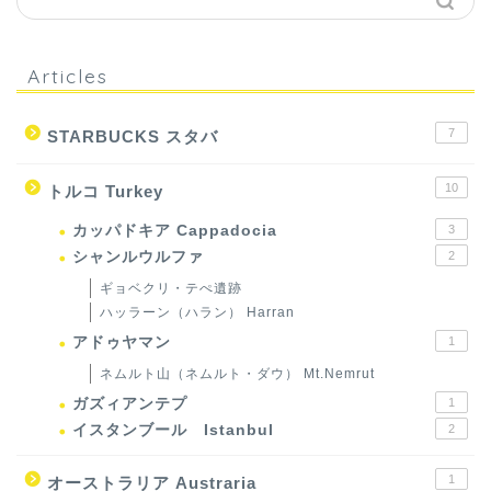
Articles
7
STARBUCKS スタバ
10
トルコ Turkey
カッパドキア Cappadocia
3
シャンルウルファ
2
ギョベクリ・テぺ遺跡
ハッラーン（ハラン） Harran
アドゥヤマン
1
ネムルト山（ネムルト・ダウ） Mt.Nemrut
ガズィアンテプ
1
イスタンブール Istanbul
2
1
オーストラリア Austraria