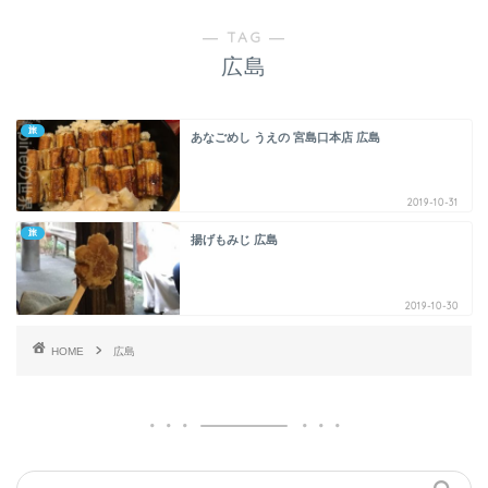
― TAG ―
広島
旅
あなごめし うえの 宮島口本店 広島
2019-10-31
旅
揚げもみじ 広島
2019-10-30
HOME
広島