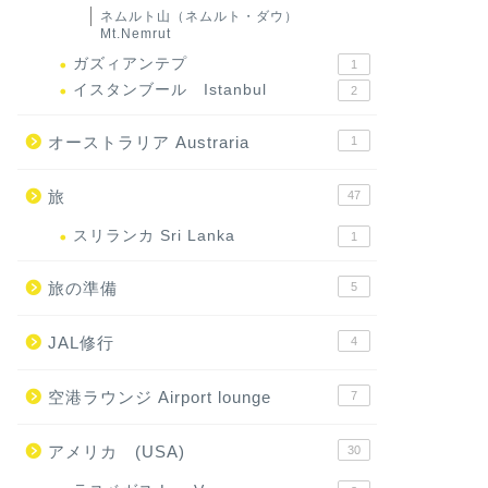
ネムルト山（ネムルト・ダウ）
Mt.Nemrut
ガズィアンテプ
1
イスタンブール Istanbul
2
オーストラリア Austraria
1
旅
47
スリランカ Sri Lanka
1
旅の準備
5
JAL修行
4
空港ラウンジ Airport lounge
7
アメリカ (USA)
30