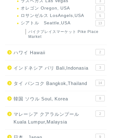
ラスベガス Las Vegas
3
オレゴン Oregon, USA
1
ロサンゼルス LosAngels,USA
5
シアトル Seattle,USA
13
パイクプレイスマーケット Pike Place
Market
ハワイ Hawaii
2
インドネシア バリ Bali,Indonasia
3
タイ バンコク Bangkok,Thailand
14
韓国 ソウル Soul, Korea
8
マレーシア クアラルンプール
2
Kuala Lumpur,Malaysia
日本 Japan
9