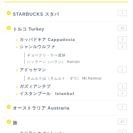
7
STARBUCKS スタバ
10
トルコ Turkey
カッパドキア Cappadocia
3
シャンルウルファ
2
ギョベクリ・テぺ遺跡
ハッラーン（ハラン） Harran
アドゥヤマン
1
ネムルト山（ネムルト・ダウ） Mt.Nemrut
ガズィアンテプ
1
イスタンブール Istanbul
2
1
オーストラリア Austraria
47
旅
1