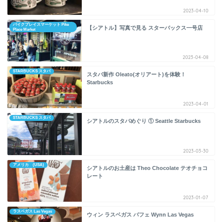
2023-04-10
パイクプレイスマーケット Pike
【シアトル】写真で見る スターバックス一号店
Place Market
2023-04-08
STARBUCKS スタバ
スタバ新作 Oleato(オリアート)を体験！
Starbucks
2023-04-01
STARBUCKS スタバ
シアトルのスタバめぐり ① Seattle Starbucks
2023-03-30
アメリカ (USA)
シアトルのお土産は Theo Chocolate テオチョコ
レート
2023-01-07
ラスベガス Las Vegas
ウィン ラスベガス バフェ Wynn Las Vegas