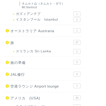
ネムルト山（ネムルト・ダウ）
Mt.Nemrut
ガズィアンテプ
1
イスタンブール Istanbul
2
オーストラリア Austraria
1
旅
47
スリランカ Sri Lanka
1
旅の準備
5
JAL修行
4
空港ラウンジ Airport lounge
7
アメリカ (USA)
30