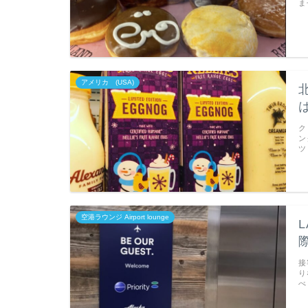
ま
アメリカ (USA)
ク
ン
ツ
空港ラウンジ Airport lounge
接
り
べ