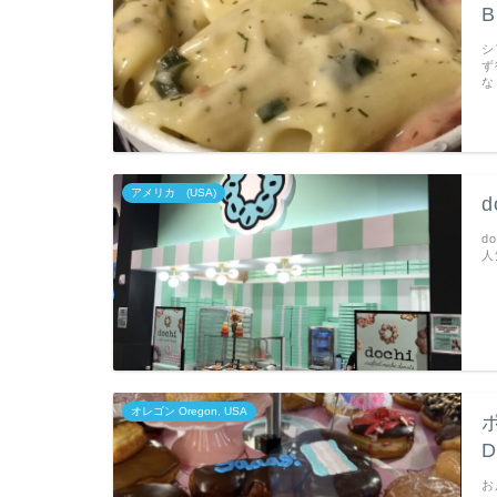
B
シ
ず
な
アメリカ (USA)
d
人
オレゴン Oregon, USA
D
お