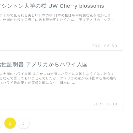
シントン大学の桜 UW Cherry blossoms
アトルで見られる美しい日本の桜 日本の桜は毎年綺麗な花を咲かせま
。外国から桜を目当てに来る観光客もたくさん。 実はアメリカ・シア …
2021-06-30
陰性証明書 アメリカからハワイ入国
ロナ禍のハワイ入国 まさかコロナ禍にハワイに入国しなくてはいけなく
るなんて思ってもいませんでしたが、アメリカの家から帰国する際の飛行
（ハワイ経由便）が突然欠航になり、日本に …
2021-06-18
2
3