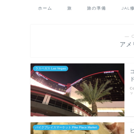
ホーム
旅
旅の準備
JAL
― 
アメ
ラスベガス Las Vegas
C
ッ
パイクプレイスマーケット Pike Place Market