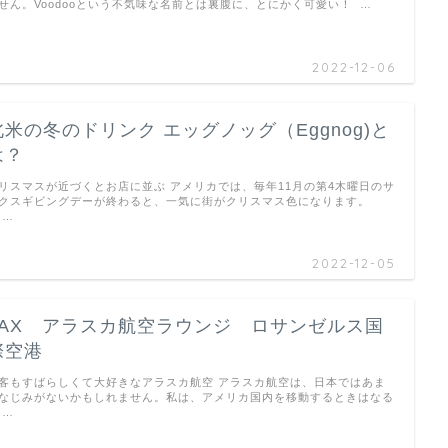
せん。Voodooという不気味な名前とは裏腹に、とにかく可愛い！ …
2022-12-06
北米の冬のドリンク エッグノッグ（Eggnog)と
は？
リスマスが近づくとお店に並ぶ アメリカでは、毎年11月の第4木曜日のサ
クスギビングデーが終わると、一気に街がクリスマス色になります。
 …
2022-12-05
LAX アラスカ航空ラウンジ ロサンゼルス国
際空港
客もすばらしくて大好きなアラスカ航空 アラスカ航空は、日本ではあま
なじみがないかもしれません。私は、アメリカ国内を移動するときはなる
 …