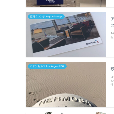
空港ラウンジ Airport lounge
J
ゼ
ロサンゼルス LosAngels,USA
ロ
も
行