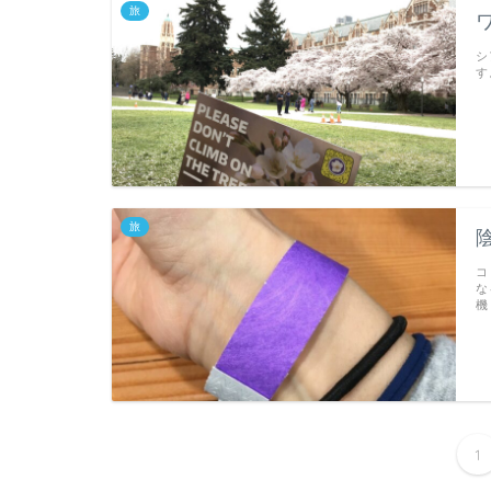
旅
ワ
シ
す
旅
コ
な
機
1