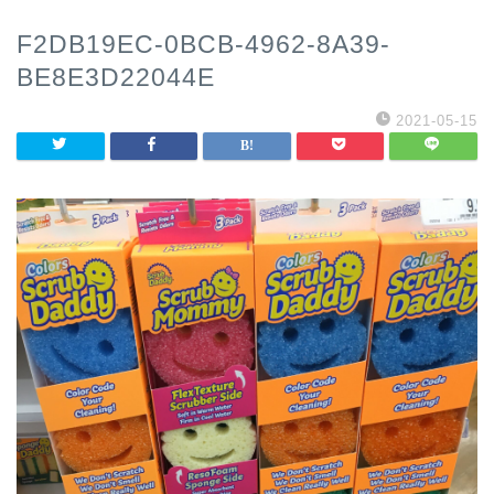
F2DB19EC-0BCB-4962-8A39-
BE8E3D22044E
2021-05-15