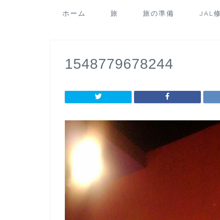
ホーム
旅
旅の準備
JAL
1548779678244