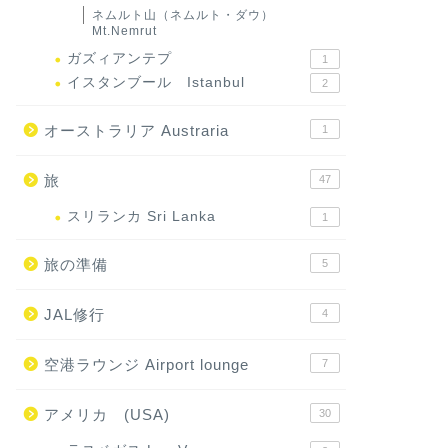
ネムルト山（ネムルト・ダウ）
Mt.Nemrut
ガズィアンテプ
1
イスタンブール Istanbul
2
オーストラリア Austraria
1
旅
47
スリランカ Sri Lanka
1
旅の準備
5
JAL修行
4
空港ラウンジ Airport lounge
7
アメリカ (USA)
30