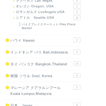
ラスベガス Las Vegas
3
オレゴン Oregon, USA
1
ロサンゼルス LosAngels,USA
5
シアトル Seattle,USA
13
パイクプレイスマーケット Pike Place
Market
ハワイ Hawaii
2
インドネシア バリ Bali,Indonasia
3
タイ バンコク Bangkok,Thailand
14
韓国 ソウル Soul, Korea
8
マレーシア クアラルンプール
2
Kuala Lumpur,Malaysia
日本 Japan
9