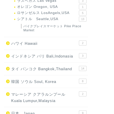
ラスベガス Las Vegas
3
オレゴン Oregon, USA
1
ロサンゼルス LosAngels,USA
5
シアトル Seattle,USA
13
パイクプレイスマーケット Pike Place
Market
ハワイ Hawaii
2
インドネシア バリ Bali,Indonasia
3
タイ バンコク Bangkok,Thailand
14
韓国 ソウル Soul, Korea
8
マレーシア クアラルンプール
2
Kuala Lumpur,Malaysia
日本 Japan
9