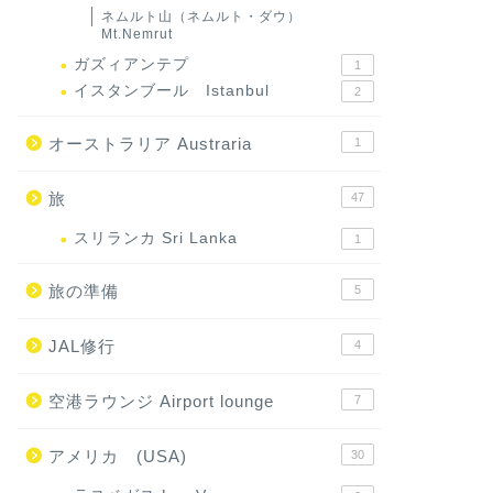
ネムルト山（ネムルト・ダウ）
Mt.Nemrut
ガズィアンテプ
1
イスタンブール Istanbul
2
オーストラリア Austraria
1
旅
47
スリランカ Sri Lanka
1
旅の準備
5
JAL修行
4
空港ラウンジ Airport lounge
7
アメリカ (USA)
30