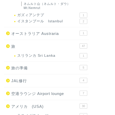
ネムルト山（ネムルト・ダウ）
Mt.Nemrut
ガズィアンテプ
1
イスタンブール Istanbul
2
オーストラリア Austraria
1
旅
47
スリランカ Sri Lanka
1
旅の準備
5
JAL修行
4
空港ラウンジ Airport lounge
7
アメリカ (USA)
30