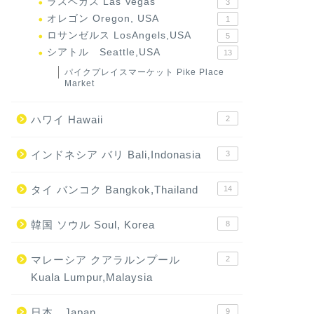
ラスベガス Las Vegas
3
オレゴン Oregon, USA
1
ロサンゼルス LosAngels,USA
5
シアトル Seattle,USA
13
パイクプレイスマーケット Pike Place
Market
ハワイ Hawaii
2
インドネシア バリ Bali,Indonasia
3
タイ バンコク Bangkok,Thailand
14
韓国 ソウル Soul, Korea
8
マレーシア クアラルンプール
2
Kuala Lumpur,Malaysia
日本 Japan
9