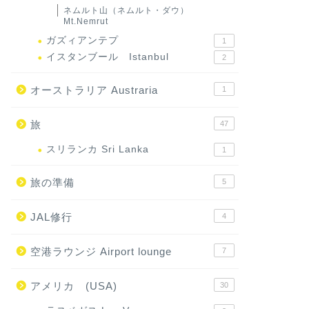
ネムルト山（ネムルト・ダウ）
Mt.Nemrut
ガズィアンテプ
1
イスタンブール Istanbul
2
オーストラリア Austraria
1
旅
47
スリランカ Sri Lanka
1
旅の準備
5
JAL修行
4
空港ラウンジ Airport lounge
7
アメリカ (USA)
30