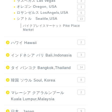
ラスベガス Las Vegas
3
オレゴン Oregon, USA
1
ロサンゼルス LosAngels,USA
5
シアトル Seattle,USA
13
パイクプレイスマーケット Pike Place
Market
ハワイ Hawaii
2
インドネシア バリ Bali,Indonasia
3
タイ バンコク Bangkok,Thailand
14
韓国 ソウル Soul, Korea
8
マレーシア クアラルンプール
2
Kuala Lumpur,Malaysia
日本 Japan
9