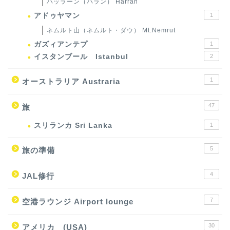
ハッラーン（ハラン） Harran
アドゥヤマン
1
ネムルト山（ネムルト・ダウ） Mt.Nemrut
ガズィアンテプ
1
イスタンブール Istanbul
2
1
オーストラリア Austraria
47
旅
スリランカ Sri Lanka
1
5
旅の準備
4
JAL修行
7
空港ラウンジ Airport lounge
30
アメリカ (USA)