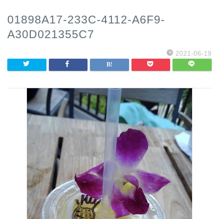
01898A17-233C-4112-A6F9-
A30D021355C7
2021-06-19