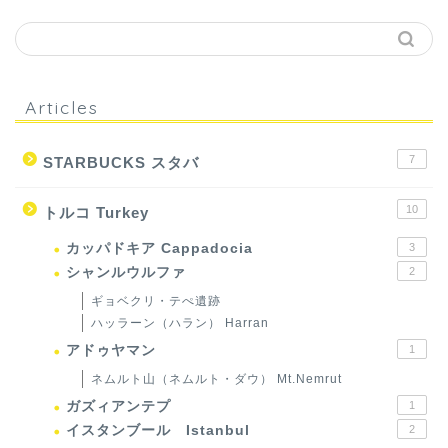
Articles
7
STARBUCKS スタバ
10
トルコ Turkey
カッパドキア Cappadocia
3
シャンルウルファ
2
ギョベクリ・テぺ遺跡
ハッラーン（ハラン） Harran
アドゥヤマン
1
ネムルト山（ネムルト・ダウ） Mt.Nemrut
ガズィアンテプ
1
イスタンブール Istanbul
2