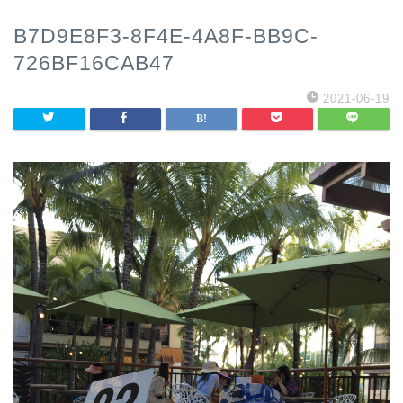
B7D9E8F3-8F4E-4A8F-BB9C-
726BF16CAB47
2021-06-19