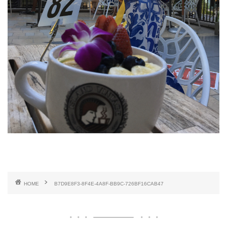
HOME
B7D9E8F3-8F4E-4A8F-BB9C-726BF16CAB47