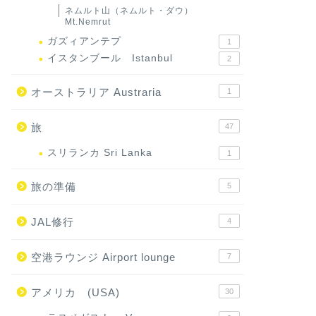
ネムルト山（ネムルト・ダウ）
Mt.Nemrut
ガズィアンテプ
1
イスタンブール Istanbul
2
オーストラリア Austraria
1
旅
47
スリランカ Sri Lanka
1
旅の準備
5
JAL修行
4
空港ラウンジ Airport lounge
7
アメリカ (USA)
30