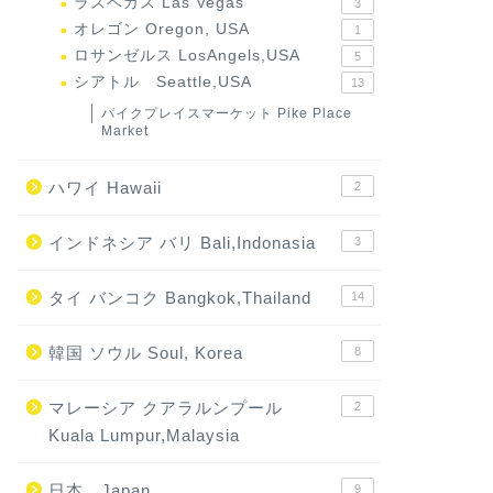
ラスベガス Las Vegas
3
オレゴン Oregon, USA
1
ロサンゼルス LosAngels,USA
5
シアトル Seattle,USA
13
パイクプレイスマーケット Pike Place
Market
ハワイ Hawaii
2
インドネシア バリ Bali,Indonasia
3
タイ バンコク Bangkok,Thailand
14
韓国 ソウル Soul, Korea
8
マレーシア クアラルンプール
2
Kuala Lumpur,Malaysia
日本 Japan
9