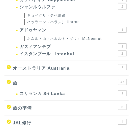
シャンルウルファ
2
ギョベクリ・テぺ遺跡
ハッラーン（ハラン） Harran
アドゥヤマン
1
ネムルト山（ネムルト・ダウ） Mt.Nemrut
ガズィアンテプ
1
イスタンブール Istanbul
2
1
オーストラリア Austraria
47
旅
スリランカ Sri Lanka
1
5
旅の準備
4
JAL修行