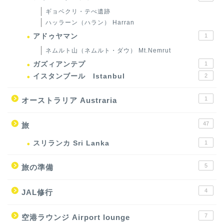
ギョベクリ・テぺ遺跡
ハッラーン（ハラン） Harran
アドゥヤマン
1
ネムルト山（ネムルト・ダウ） Mt.Nemrut
ガズィアンテプ
1
イスタンブール Istanbul
2
1
オーストラリア Austraria
47
旅
スリランカ Sri Lanka
1
5
旅の準備
4
JAL修行
7
空港ラウンジ Airport lounge