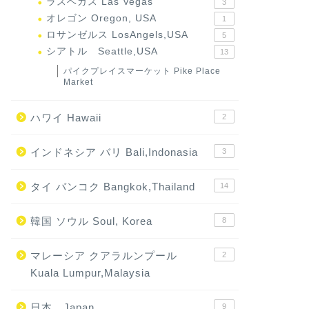
ラスベガス Las Vegas
3
オレゴン Oregon, USA
1
ロサンゼルス LosAngels,USA
5
シアトル Seattle,USA
13
パイクプレイスマーケット Pike Place
Market
ハワイ Hawaii
2
インドネシア バリ Bali,Indonasia
3
タイ バンコク Bangkok,Thailand
14
韓国 ソウル Soul, Korea
8
マレーシア クアラルンプール
2
Kuala Lumpur,Malaysia
日本 Japan
9