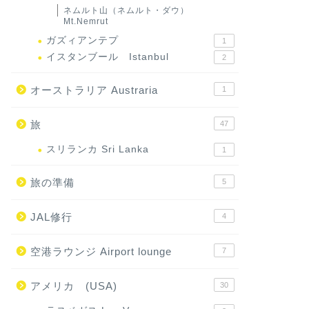
ネムルト山（ネムルト・ダウ）
Mt.Nemrut
ガズィアンテプ
1
イスタンブール Istanbul
2
オーストラリア Austraria
1
旅
47
スリランカ Sri Lanka
1
旅の準備
5
JAL修行
4
空港ラウンジ Airport lounge
7
アメリカ (USA)
30