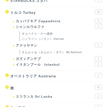
STARBUCKS スタバ
10
トルコ Turkey
カッパドキア Cappadocia
3
シャンルウルファ
2
ギョベクリ・テぺ遺跡
ハッラーン（ハラン） Harran
アドゥヤマン
1
ネムルト山（ネムルト・ダウ） Mt.Nemrut
ガズィアンテプ
1
イスタンブール Istanbul
2
1
オーストラリア Austraria
47
旅
スリランカ Sri Lanka
1