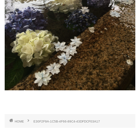
HOME
E30F2F9A-1C5B-4F66-89C4-43DFDCF03A17