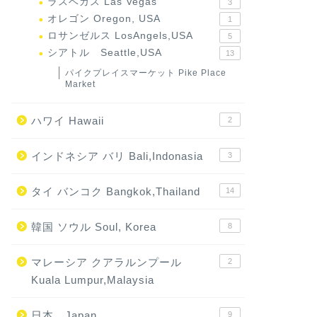
ラスベガス Las Vegas
3
オレゴン Oregon, USA
1
ロサンゼルス LosAngels,USA
5
シアトル Seattle,USA
13
パイクプレイスマーケット Pike Place
Market
ハワイ Hawaii
2
インドネシア バリ Bali,Indonasia
3
タイ バンコク Bangkok,Thailand
14
韓国 ソウル Soul, Korea
8
マレーシア クアラルンプール
2
Kuala Lumpur,Malaysia
日本 Japan
9