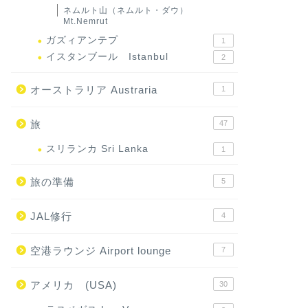
ネムルト山（ネムルト・ダウ）
Mt.Nemrut
ガズィアンテプ
1
イスタンブール Istanbul
2
オーストラリア Austraria
1
旅
47
スリランカ Sri Lanka
1
旅の準備
5
JAL修行
4
空港ラウンジ Airport lounge
7
アメリカ (USA)
30