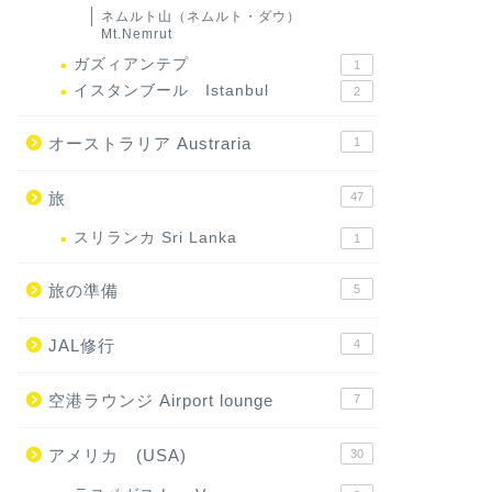
ネムルト山（ネムルト・ダウ）
Mt.Nemrut
ガズィアンテプ
1
イスタンブール Istanbul
2
オーストラリア Austraria
1
旅
47
スリランカ Sri Lanka
1
旅の準備
5
JAL修行
4
空港ラウンジ Airport lounge
7
アメリカ (USA)
30