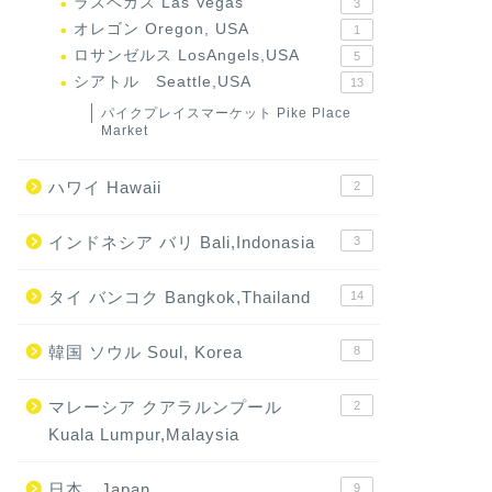
ラスベガス Las Vegas
3
オレゴン Oregon, USA
1
ロサンゼルス LosAngels,USA
5
シアトル Seattle,USA
13
パイクプレイスマーケット Pike Place
Market
ハワイ Hawaii
2
インドネシア バリ Bali,Indonasia
3
タイ バンコク Bangkok,Thailand
14
韓国 ソウル Soul, Korea
8
マレーシア クアラルンプール
2
Kuala Lumpur,Malaysia
日本 Japan
9