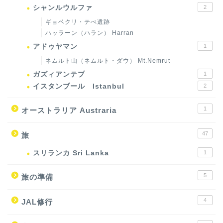
シャンルウルファ
2
ギョベクリ・テぺ遺跡
ハッラーン（ハラン） Harran
アドゥヤマン
1
ネムルト山（ネムルト・ダウ） Mt.Nemrut
ガズィアンテプ
1
イスタンブール Istanbul
2
1
オーストラリア Austraria
47
旅
スリランカ Sri Lanka
1
5
旅の準備
4
JAL修行