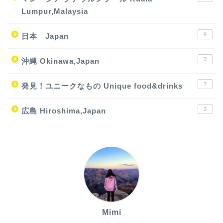
Lumpur,Malaysia
9
日本 Japan
3
沖縄 Okinawa,Japan
7
発見！ユニークなもの Unique food&drinks
3
広島 Hiroshima,Japan
Mimi